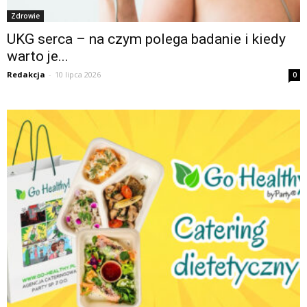
Zdrowie
UKG serca – na czym polega badanie i kiedy
warto je...
Redakcja
-
10 lipca 2026
0