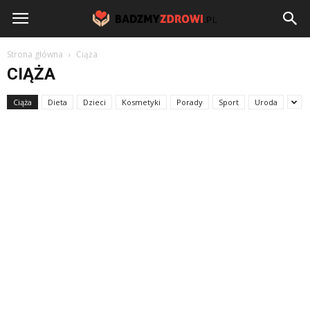
BadzmyZdrowi.pl
Strona główna
Ciąża
CIĄŻA
Ciąża
Dieta
Dzieci
Kosmetyki
Porady
Sport
Uroda