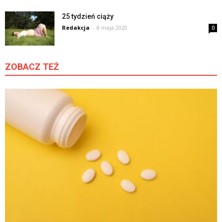
25 tydzień ciąży
Redakcja
-
8 maja 2020
0
ZOBACZ TEŻ