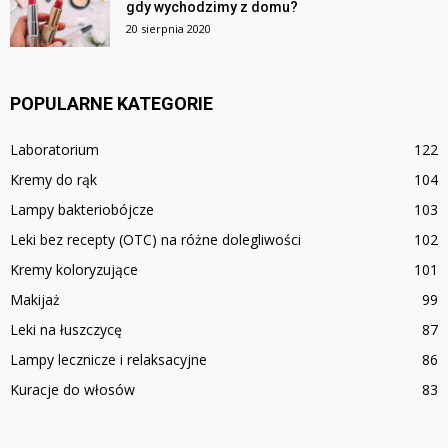
gdy wychodzimy z domu?
20 sierpnia 2020
POPULARNE KATEGORIE
Laboratorium
122
Kremy do rąk
104
Lampy bakteriobójcze
103
Leki bez recepty (OTC) na różne dolegliwości
102
Kremy koloryzujące
101
Makijaż
99
Leki na łuszczycę
87
Lampy lecznicze i relaksacyjne
86
Kuracje do włosów
83