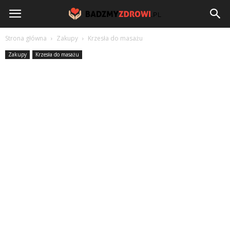
BadzmyZdrowi.pl
Strona główna
Zakupy
Krzesła do masażu
Zakupy
Krzesła do masażu