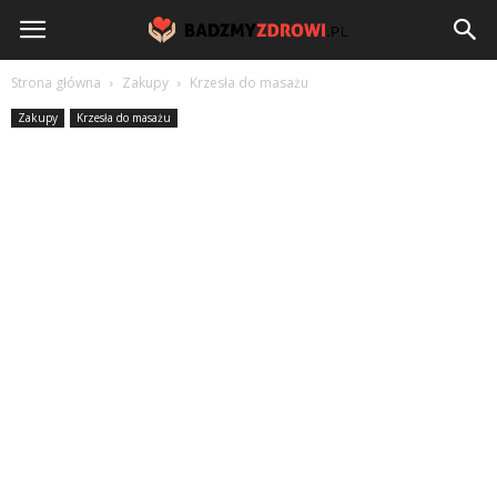
BadzmyZdrowi.pl
Strona główna
Zakupy
Krzesła do masażu
Zakupy
Krzesła do masażu