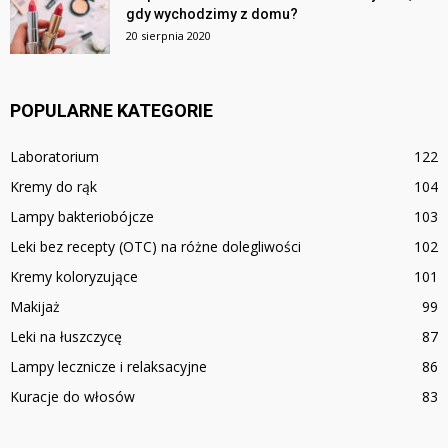
gdy wychodzimy z domu?
20 sierpnia 2020
POPULARNE KATEGORIE
Laboratorium
122
Kremy do rąk
104
Lampy bakteriobójcze
103
Leki bez recepty (OTC) na różne dolegliwości
102
Kremy koloryzujące
101
Makijaż
99
Leki na łuszczycę
87
Lampy lecznicze i relaksacyjne
86
Kuracje do włosów
83