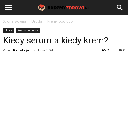
BadzmyZdrowi.pl
Strona główna
Uroda
Kremy pod oczy
Uroda
Kremy pod oczy
Kiedy serum a kiedy krem?
Przez
Redakcja
-
25 lipca 2024
205
0