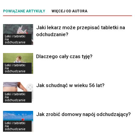
POWIĄZANE ARTYKUŁY
WIĘCEJ OD AUTORA
Jaki lekarz może przepisać tabletki na
odchudzanie?
Leki i tabletki
na
odchudzanie
Dlaczego cały czas tyję?
Leki i tabletki
na
odchudzanie
Jak schudnąć w wieku 56 lat?
Leki i tabletki
na
odchudzanie
Jak zrobić domowy napój odchudzający?
Leki i tabletki
na
odchudzanie