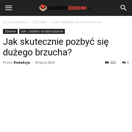
BadzmyZdrowi.pl
Strona główna
Zdrowie
Leki i tabletki na odchudzanie
Zdrowie
Leki i tabletki na odchudzanie
Jak skutecznie pozbyć się
dużego brzucha?
Przez
Redakcja
-
18 lipca 2024
222
0