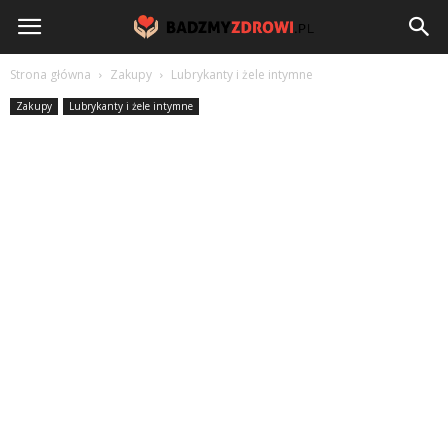
BadzmyZdrowi.pl
Strona główna
Zakupy
Lubrykanty i żele intymne
Zakupy
Lubrykanty i żele intymne