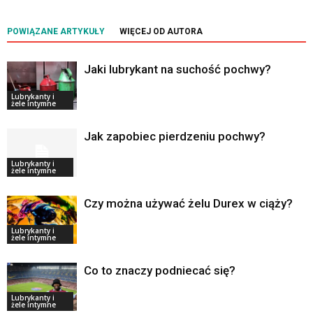
POWIĄZANE ARTYKUŁY
WIĘCEJ OD AUTORA
Jaki lubrykant na suchość pochwy?
Lubrykanty i
żele intymne
Jak zapobiec pierdzeniu pochwy?
Lubrykanty i
żele intymne
Czy można używać żelu Durex w ciąży?
Lubrykanty i
żele intymne
Co to znaczy podniecać się?
Lubrykanty i
żele intymne