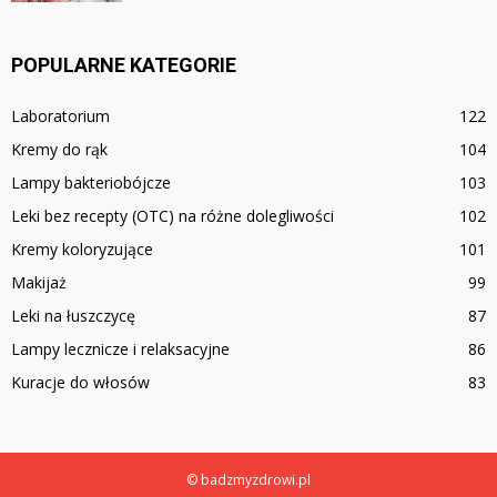
POPULARNE KATEGORIE
Laboratorium
122
Kremy do rąk
104
Lampy bakteriobójcze
103
Leki bez recepty (OTC) na różne dolegliwości
102
Kremy koloryzujące
101
Makijaż
99
Leki na łuszczycę
87
Lampy lecznicze i relaksacyjne
86
Kuracje do włosów
83
© badzmyzdrowi.pl