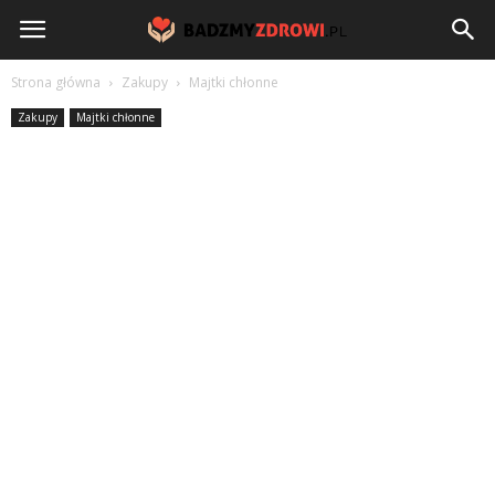
BadzmyZdrowi.pl
Strona główna
Zakupy
Majtki chłonne
Zakupy
Majtki chłonne