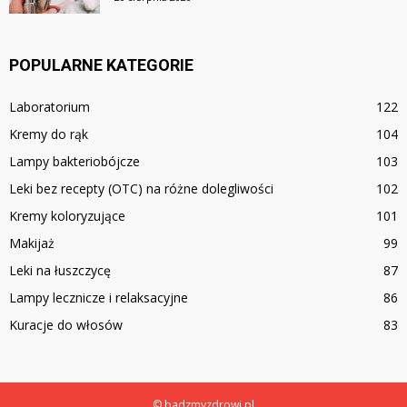
POPULARNE KATEGORIE
Laboratorium
122
Kremy do rąk
104
Lampy bakteriobójcze
103
Leki bez recepty (OTC) na różne dolegliwości
102
Kremy koloryzujące
101
Makijaż
99
Leki na łuszczycę
87
Lampy lecznicze i relaksacyjne
86
Kuracje do włosów
83
© badzmyzdrowi.pl