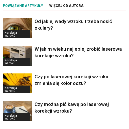
POWIĄZANE ARTYKUŁY
WIĘCEJ OD AUTORA
Od jakiej wady wzroku trzeba nosić
okulary?
Korekcja
wzroku
W jakim wieku najlepiej zrobić laserowa
korekcje wzroku?
Korekcja
wzroku
Czy po laserowej korekcji wzroku
zmienia się kolor oczu?
Korekcja
wzroku
Czy można pić kawę po laserowej
korekcji wzroku?
Korekcja
wzroku