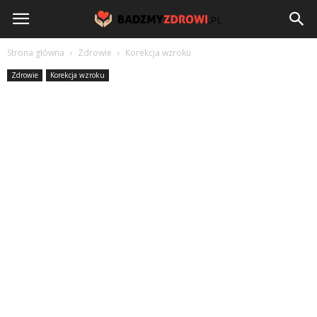
BadzmyZdrowi.pl
Strona główna
Zdrowie
Korekcja wzroku
Zdrowie
Korekcja wzroku