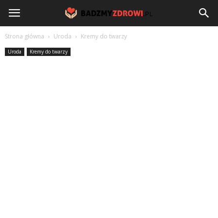
BadzmyZdrowi.pl
Strona główna
Uroda
Kremy do twarzy
Uroda
Kremy do twarzy