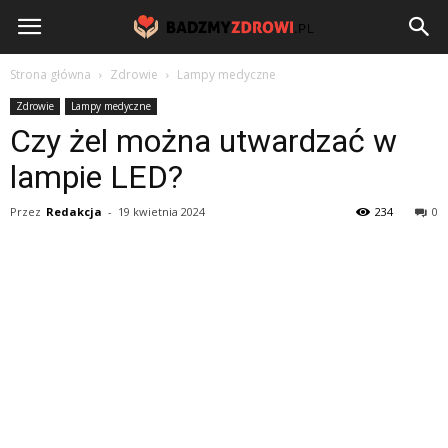
BadzmyZdrowi.pl
Strona główna
Zdrowie
Lampy medyczne
Zdrowie
Lampy medyczne
Czy żel można utwardzać w
lampie LED?
Przez
Redakcja
-
19 kwietnia 2024
234
0