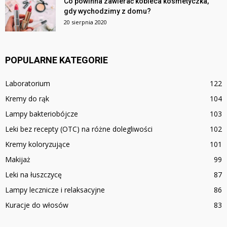
Co powinna zawierać kobieca kosmetyczka,
gdy wychodzimy z domu?
20 sierpnia 2020
POPULARNE KATEGORIE
Laboratorium
122
Kremy do rąk
104
Lampy bakteriobójcze
103
Leki bez recepty (OTC) na różne dolegliwości
102
Kremy koloryzujące
101
Makijaż
99
Leki na łuszczycę
87
Lampy lecznicze i relaksacyjne
86
Kuracje do włosów
83