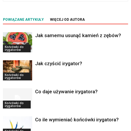
POWIĄZANE ARTYKUŁY
WIĘCEJ OD AUTORA
Jak samemu usunąć kamień z zębów?
Końcówki do
irygatorów
Jak czyścić irygator?
Końcówki do
irygatorów
Co daje używanie irygatora?
Końcówki do
irygatorów
Co ile wymieniać końcówki irygatora?