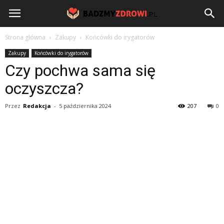
BadzmyZdrowi.pl
Strona główna
Zakupy
Końcówki do irygatorów
Zakupy
Końcówki do irygatorów
Czy pochwa sama się
oczyszcza?
Przez
Redakcja
-
5 października 2024
207
0