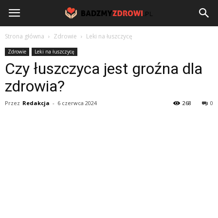
BadzmyZdrowi.pl
Strona główna
Zdrowie
Leki na łuszczycę
Zdrowie
Leki na łuszczycę
Czy łuszczyca jest groźna dla
zdrowia?
Przez
Redakcja
-
6 czerwca 2024
268
0