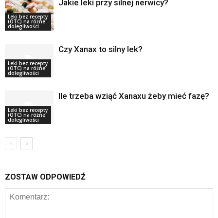
Jakie leki przy silnej nerwicy?
Leki bez recepty
(OTC) na różne
dolegliwości
Czy Xanax to silny lek?
Leki bez recepty
(OTC) na różne
dolegliwości
Ile trzeba wziąć Xanaxu żeby mieć fazę?
Leki bez recepty
(OTC) na różne
dolegliwości
ZOSTAW ODPOWIEDŹ