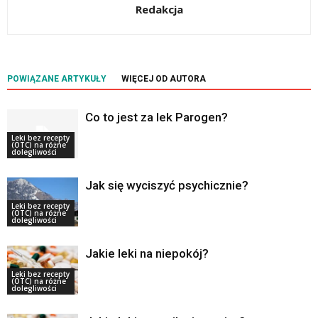
Redakcja
POWIĄZANE ARTYKUŁY
WIĘCEJ OD AUTORA
Co to jest za lek Parogen?
Leki bez recepty
(OTC) na różne
dolegliwości
Jak się wyciszyć psychicznie?
Leki bez recepty
(OTC) na różne
dolegliwości
Jakie leki na niepokój?
Leki bez recepty
(OTC) na różne
dolegliwości