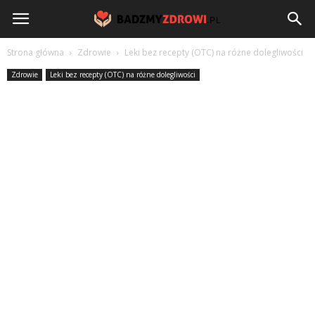
BadzmyZdrowi.pl
Strona główna
Zdrowie
Leki bez recepty (OTC) na różne dolegliwości
Zdrowie
Leki bez recepty (OTC) na różne dolegliwości