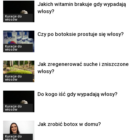
Jakich witamin brakuje gdy wypadają
włosy?
Kuracje do
włosów
Czy po botoksie prostuje się włosy?
Kuracje do
włosów
Jak zregenerować suche i zniszczone
włosy?
Kuracje do
włosów
Do kogo iść gdy wypadają włosy?
Kuracje do
włosów
Jak zrobić botox w domu?
Kuracje do
włosów