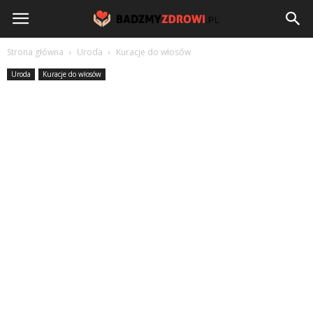
BadzmyZdrowi.pl
Strona główna
Uroda
Kuracje do włosów
Uroda
Kuracje do włosów