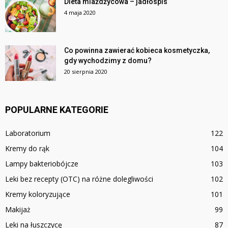
Dieta miażdżycowa – jadłospis
4 maja 2020
Co powinna zawierać kobieca kosmetyczka,
gdy wychodzimy z domu?
20 sierpnia 2020
POPULARNE KATEGORIE
Laboratorium
122
Kremy do rąk
104
Lampy bakteriobójcze
103
Leki bez recepty (OTC) na różne dolegliwości
102
Kremy koloryzujące
101
Makijaż
99
Leki na łuszczycę
87