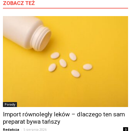
ZOBACZ TEŻ
Porady
Import równoległy leków – dlaczego ten sam
preparat bywa tańszy
Redakcja
-
5 sierpnia 2026
0