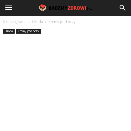
BadzmyZdrowi.pl
Strona główna
Uroda
Kremy pod oczy
Uroda
Kremy pod oczy