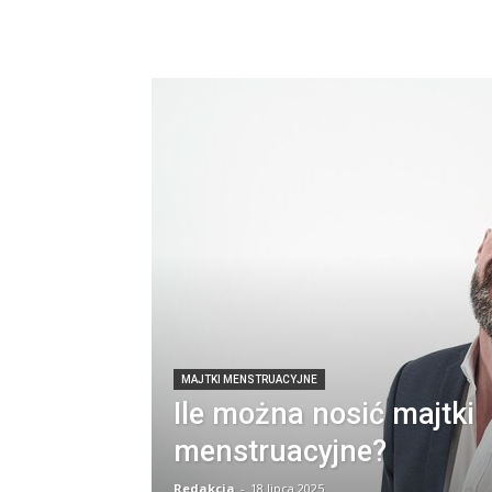
MAJTKI MENSTRUACYJNE
Ile można nosić majtki
menstruacyjne?
Redakcja
-
18 lipca 2025