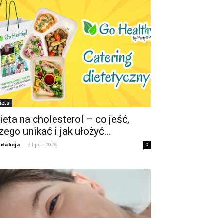
ieta
ieta na cholesterol – co jeść,
zego unikać i jak ułożyć...
dakcja
-
7 lipca 2026
0