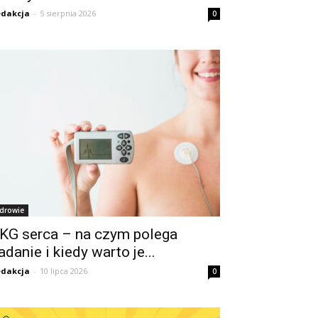
dakcja
-
5 sierpnia 2026
0
drowie
KG serca – na czym polega
adanie i kiedy warto je...
dakcja
-
10 lipca 2026
0