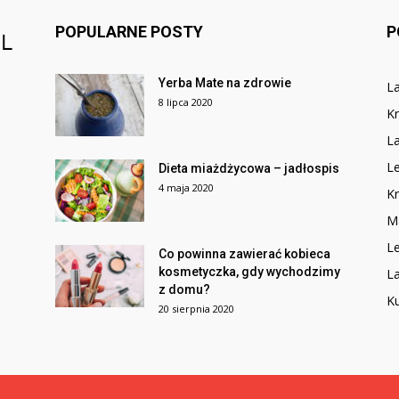
POPULARNE POSTY
P
Yerba Mate na zdrowie
L
8 lipca 2020
K
L
Le
Dieta miażdżycowa – jadłospis
4 maja 2020
K
M
Le
Co powinna zawierać kobieca
kosmetyczka, gdy wychodzimy
La
z domu?
K
20 sierpnia 2020