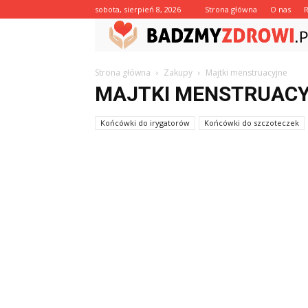
sobota, sierpień 8, 2026
Strona główna
O nas
Strona główna
Zakupy
Majtki menstruacyjne
MAJTKI MENSTRUAC
Końcówki do irygatorów
Końcówki do szczoteczek