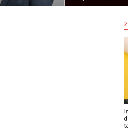
Z
P
I
d
t