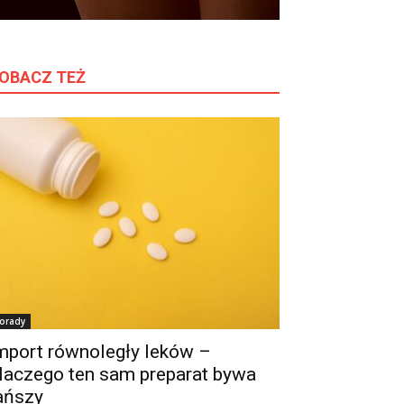
OBACZ TEŻ
orady
mport równoległy leków –
laczego ten sam preparat bywa
ańszy