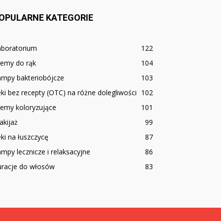
OPULARNE KATEGORIE
aboratorium
122
remy do rąk
104
ampy bakteriobójcze
103
ki bez recepty (OTC) na różne dolegliwości
102
remy koloryzujące
101
akijaż
99
ki na łuszczycę
87
mpy lecznicze i relaksacyjne
86
uracje do włosów
83