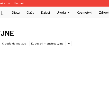
Reklama
Kontakt
BadzmyZdrowi.pl
Dieta
Ciąża
Dzieci
Uroda
Kosmetyki
Zdrow
YJNE
Krzesła do masażu
Kubeczki menstruacyjne