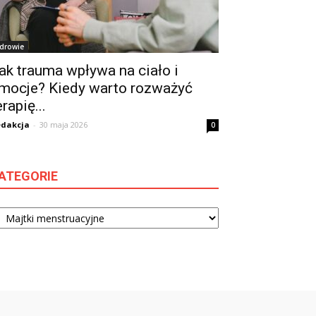
drowie
ak trauma wpływa na ciało i
mocje? Kiedy warto rozważyć
erapię...
dakcja
-
30 maja 2026
0
ATEGORIE
tegorie