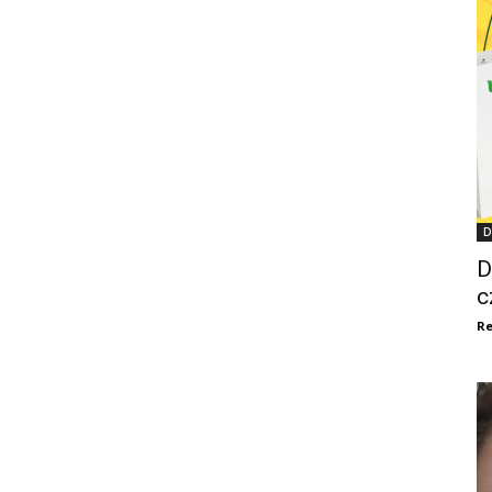
D
D
c
Re