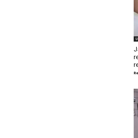
U
J
r
r
Re