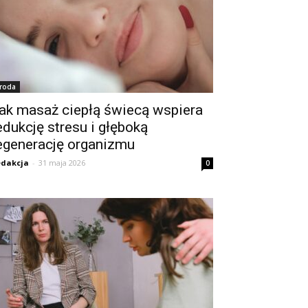
roda
ak masaż ciepłą świecą wspiera
edukcję stresu i głęboką
egenerację organizmu
dakcja
-
31 maja 2026
0