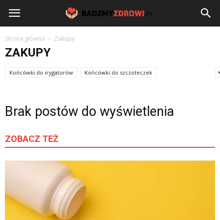
BadzmyZdrowi.pl
Strona główna
Zakupy
ZAKUPY
Końcówki do irygatorów
Końcówki do szczoteczek
Krzesła do masażu
Brak postów do wyświetlenia
ZOBACZ TEŻ