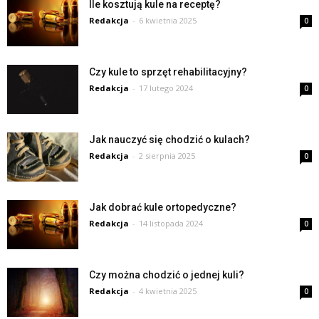
Ile kosztują kule na receptę?
Redakcja
-
6 kwietnia 2025
0
Czy kule to sprzęt rehabilitacyjny?
Redakcja
-
17 lutego 2024
0
Jak nauczyć się chodzić o kulach?
Redakcja
-
2 sierpnia 2025
0
Jak dobrać kule ortopedyczne?
Redakcja
-
14 listopada 2024
0
Czy można chodzić o jednej kuli?
Redakcja
-
4 kwietnia 2025
0