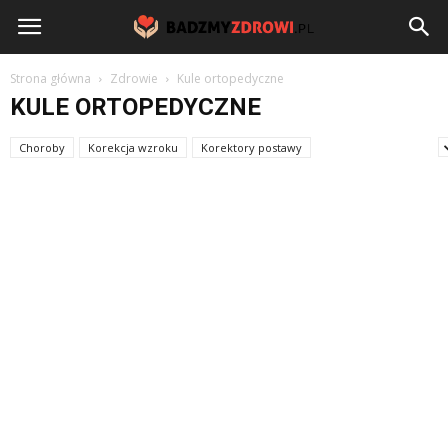
BadzmyZdrowi.pl
Strona główna
Zdrowie
Kule ortopedyczne
KULE ORTOPEDYCZNE
Choroby
Korekcja wzroku
Korektory postawy
Kule ortopedyczne