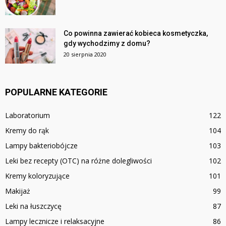
Co powinna zawierać kobieca kosmetyczka,
gdy wychodzimy z domu?
20 sierpnia 2020
POPULARNE KATEGORIE
Laboratorium
122
Kremy do rąk
104
Lampy bakteriobójcze
103
Leki bez recepty (OTC) na różne dolegliwości
102
Kremy koloryzujące
101
Makijaż
99
Leki na łuszczycę
87
Lampy lecznicze i relaksacyjne
86