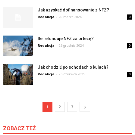
Jak uzyskać dofinansowanie z NFZ?
Redakcja
-
20 marca 2024
0
Ile refunduje NFZ za ortezę?
Redakcja
-
26 grudnia 2024
0
Jak chodzić po schodach o kulach?
Redakcja
-
25 czerwca 2025
0
1
2
3
ZOBACZ TEŻ