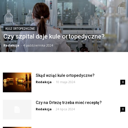
KULE ORTOPEDYCZNE
Czy szpital daje kule ortopedyczne?
Redakcja
-
4 października 2024
Skąd wziąć kule ortopedyczne?
Redakcja
-
10 maja 2024
0
Czy na Ortezę trzeba mieć receptę?
Redakcja
-
24 lipca 2024
0