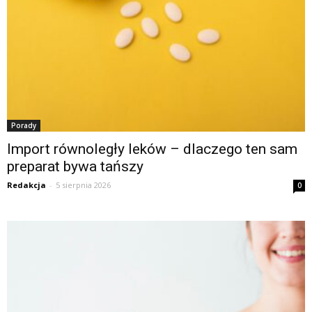
Porady
Import równoległy leków – dlaczego ten sam
preparat bywa tańszy
Redakcja
-
5 sierpnia 2026
0