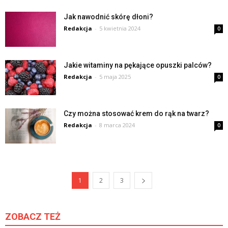
Jak nawodnić skórę dłoni?
Redakcja
-
5 kwietnia 2024
0
Jakie witaminy na pękające opuszki palców?
Redakcja
-
5 maja 2025
0
Czy można stosować krem do rąk na twarz?
Redakcja
-
8 marca 2024
0
1
2
3
ZOBACZ TEŻ