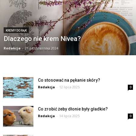
KREMY DO RĄK
Dlaczego nie krem Nivea?
Redakcja
-
21 października 2024
Co stosować na pękanie skóry?
Redakcja
-
12 lipca 2025
0
Co zrobić żeby dłonie były gładkie?
Redakcja
-
14 lipca 2025
0