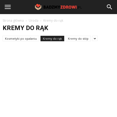
BadzmyZdrowi.pl
Strona główna
Uroda
Kremy do rąk
KREMY DO RĄK
Kosmetyki po opalaniu
Kremy do rąk
Kremy do stóp