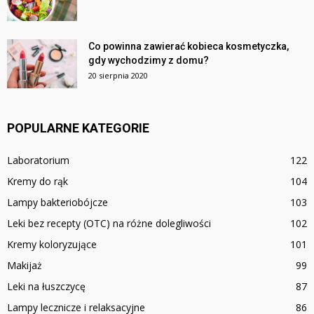
Co powinna zawierać kobieca kosmetyczka,
gdy wychodzimy z domu?
20 sierpnia 2020
POPULARNE KATEGORIE
Laboratorium
122
Kremy do rąk
104
Lampy bakteriobójcze
103
Leki bez recepty (OTC) na różne dolegliwości
102
Kremy koloryzujące
101
Makijaż
99
Leki na łuszczycę
87
Lampy lecznicze i relaksacyjne
86