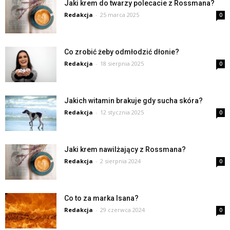
Jaki krem do twarzy polecacie z Rossmana?
Redakcja
-
25 marca 2025
0
Co zrobić żeby odmłodzić dłonie?
Redakcja
-
18 sierpnia 2025
0
Jakich witamin brakuje gdy sucha skóra?
Redakcja
-
12 stycznia 2025
0
Jaki krem nawilżający z Rossmana?
Redakcja
-
2 sierpnia 2024
0
Co to za marka Isana?
Redakcja
-
29 czerwca 2024
0